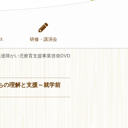
ス
研修・講演会
発達障がい児療育支援事業啓発DVD
たちの理解と支援～就学前