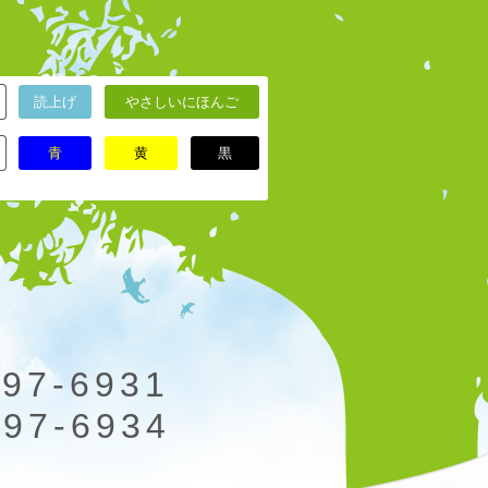
読上げ
やさしいにほんご
青
黄
黒
797-6931
797-6934