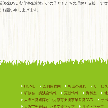
業啓発DVD広汎性発達障がいの子どもたちの理解と支援」で検
くお願い申し上げます。
HOME
ご利用案内
相談の流れ
サービス
研修会・講演会情報
更新情報
資料室
他
大阪市発達障がい児療育支援事業啓発DVD
サポ
大阪市発達障がい者支援マップ
サイトマップ