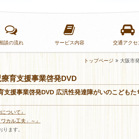
相談の流れ
サービス内容
交通アクセ
トップページ
大阪市
療育支援事業啓発DVD
育支援事業啓発DVD 広汎性発達障がいのこども
徴について』
てワカル工夫」～』
ております。