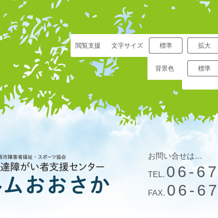
閲覧支援
文字サイズ
標準
拡大
背景色
標準
お問い合せは…
06-6
TEL.
06-6
FAX.