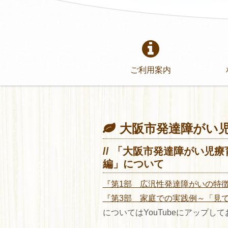
ご利用案内
大阪市発達障がい児
「大阪市発達障がい児療
編」について
『第1部 広汎性発達障がいの特
『第3部 家庭での実践例～「見
についてはYouTubeにアップし